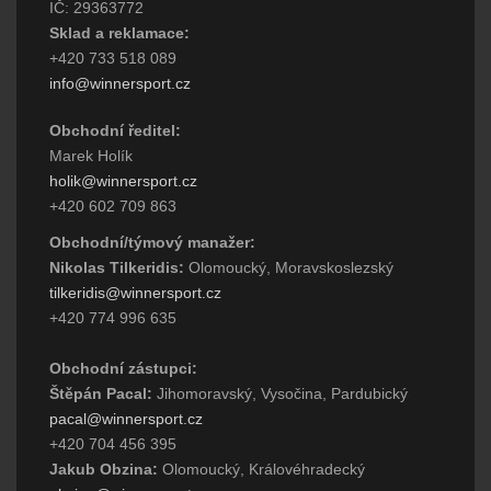
IČ: 29363772
Sklad a reklamace:
+420 733 518 089
info@winnersport.cz
Obchodní ředitel:
Marek Holík
holik@winnersport.cz
+420 602 709 863
Obchodní/týmový manažer:
Nikolas Tilkeridis:
Olomoucký, Moravskoslezský
tilkeridis@winnersport.cz
+420 774 996 635
Obchodní zástupci:
Štěpán Pacal:
Jihomoravský, Vysočina, Pardubický
pacal@winnersport.cz
+420 704 456 395
Jakub Obzina:
Olomoucký, Královéhradecký