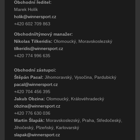
Obchodní ředitel:
Marek Holík
holik@winnersport.cz
+420 602 709 863
Obchodní/týmový manažer:
Nikolas Tilkeridis:
Olomoucký, Moravskoslezský
tilkeridis@winnersport.cz
+420 774 996 635
Obchodní zástupci:
Štěpán Pacal:
Jihomoravský, Vysočina, Pardubický
pacal@winnersport.cz
+420 704 456 395
Jakub Obzina:
Olomoucký, Královéhradecký
obzina@winnersport.cz
+420 776 630 036
Martin Šlapák:
Moravskoslezský, Praha, Středočeský,
Jihočeský, Plzeňský, Karlovarský
slapak@winnersport.cz