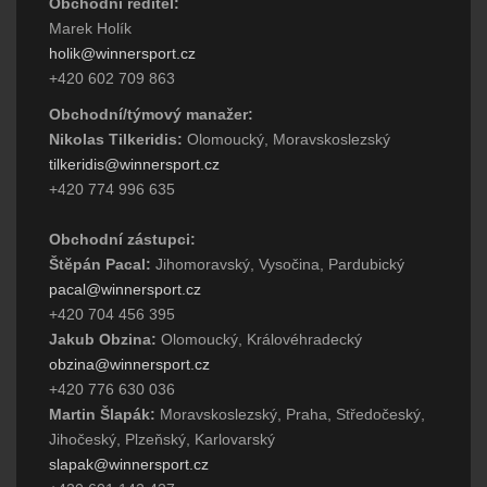
Obchodní ředitel:
Marek Holík
holik@winnersport.cz
+420 602 709 863
Obchodní/týmový manažer:
Nikolas Tilkeridis:
Olomoucký, Moravskoslezský
tilkeridis@winnersport.cz
+420 774 996 635
Obchodní zástupci:
Štěpán Pacal:
Jihomoravský, Vysočina, Pardubický
pacal@winnersport.cz
+420 704 456 395
Jakub Obzina:
Olomoucký, Královéhradecký
obzina@winnersport.cz
+420 776 630 036
Martin Šlapák:
Moravskoslezský, Praha, Středočeský,
Jihočeský, Plzeňský, Karlovarský
slapak@winnersport.cz