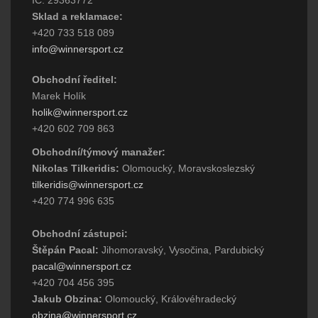
IČ: 29363772
Sklad a reklamace:
+420 733 518 089
info@winnersport.cz
Obchodní ředitel:
Marek Holík
holik@winnersport.cz
+420 602 709 863
Obchodní/týmový manažer:
Nikolas Tilkeridis:
Olomoucký, Moravskoslezský
tilkeridis@winnersport.cz
+420 774 996 635
Obchodní zástupci:
Štěpán Pacal:
Jihomoravský, Vysočina, Pardubický
pacal@winnersport.cz
+420 704 456 395
Jakub Obzina:
Olomoucký, Královéhradecký
obzina@winnersport.cz