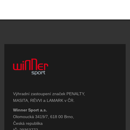
Výhradní zastoupení značek PENALTY,
MASITA, RÉVVI a LAMARK v ČR.
Winner Sport a.s.
Olomoucká 3419/7, 618 00 Brno,
Česká republika