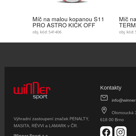
Míč na malou kopanou S11
Míč n
PRO ASTRO KICK OFF
TERM 
obj. kód: 541406
obj. kód:
Kontakty
info@winner
Olomoucká 
Výhradní zastoupení značek PENALTY,
618 00 Brno
MASITA, RÉVVI a LAMARK v ČR.
Winner Sport a.s.