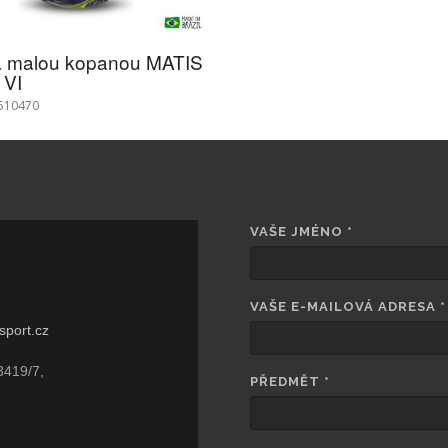
a malou kopanou MATIS
VI
 510470
VAŠE JMÉNO
*
VAŠE E-MAILOVÁ ADRESA
*
sport.cz
3419/7,
PŘEDMĚT
*