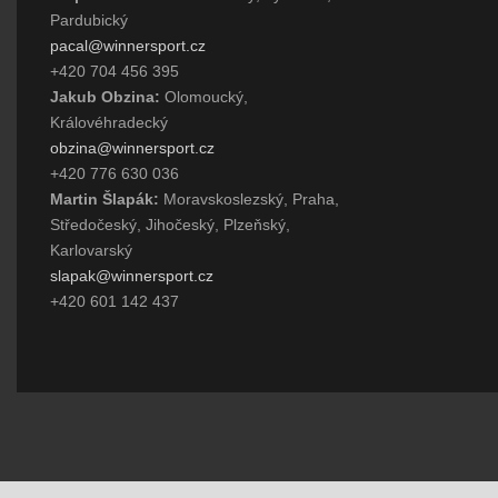
Pardubický
pacal@winnersport.cz
+420 704 456 395
Jakub Obzina:
Olomoucký,
Královéhradecký
obzina@winnersport.cz
+420 776 630 036
Martin Šlapák:
Moravskoslezský, Praha,
Středočeský, Jihočeský, Plzeňský,
Karlovarský
slapak@winnersport.cz
+420 601 142 437