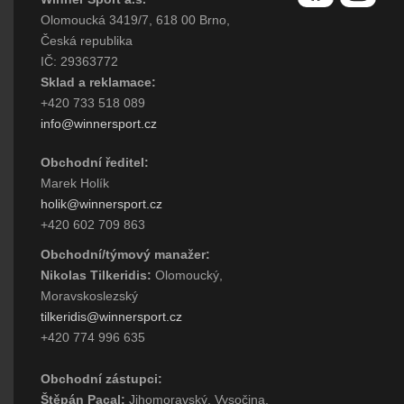
Olomoucká 3419/7, 618 00 Brno,
Česká republika
IČ: 29363772
Sklad a reklamace:
+420 733 518 089
info@winnersport.cz
Obchodní ředitel:
Marek Holík
holik@winnersport.cz
+420 602 709 863
Obchodní/týmový manažer:
Nikolas Tilkeridis:
Olomoucký,
Moravskoslezský
tilkeridis@winnersport.cz
+420 774 996 635
Obchodní zástupci:
Štěpán Pacal:
Jihomoravský, Vysočina,