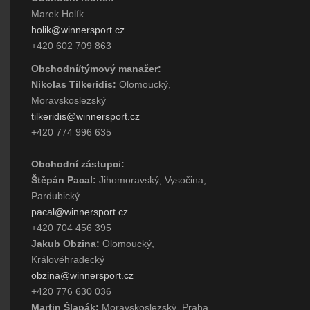
Marek Holík
holik@winnersport.cz
+420 602 709 863
Obchodní/týmový manažer:
Nikolas Tilkeridis:
Olomoucký,
Moravskoslezský
tilkeridis@winnersport.cz
+420 774 996 635
Obchodní zástupci:
Štěpán Pacal:
Jihomoravský, Vysočina,
Pardubický
pacal@winnersport.cz
+420 704 456 395
Jakub Obzina:
Olomoucký,
Královéhradecký
obzina@winnersport.cz
+420 776 630 036
Martin Šlapák:
Moravskoslezský, Praha,