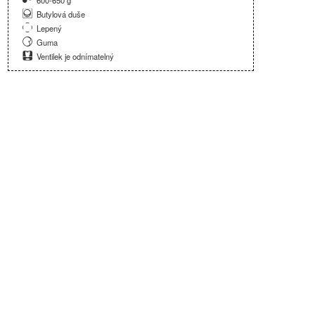
600-650 g
Butylová duše
Lepený
Guma
Ventilek je odnímatelný