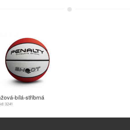
žová-bílá-stříbrná
ód: 3241