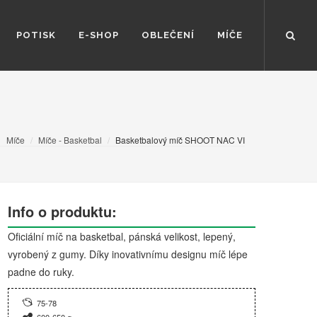
POTISK
E-SHOP
OBLEČENÍ
MÍČE
Míče
Míče - Basketbal
Basketbalový míč SHOOT NAC VI
Info o produktu:
Oficiální míč na basketbal, pánská velikost, lepený,
vyrobený z gumy. Díky inovativnímu designu míč lépe
padne do ruky.
75-78