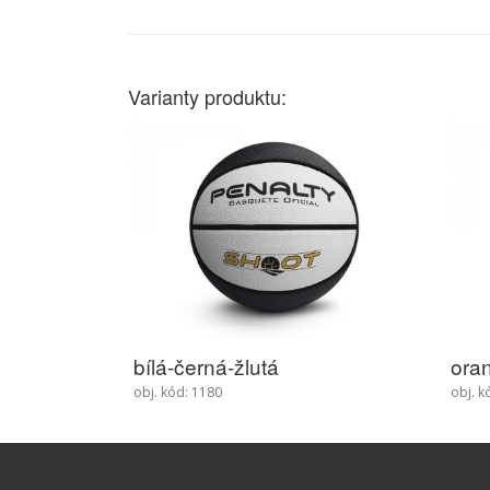
Varianty produktu:
bílá-černá-žlutá
oran
obj. kód: 1180
obj. k