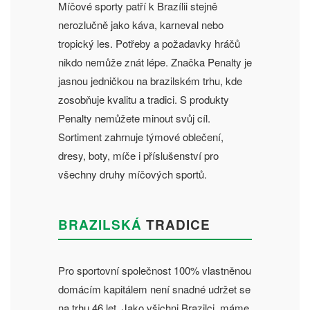
Míčové sporty patří k Brazílii stejně
nerozlučně jako káva, karneval nebo
tropický les. Potřeby a požadavky hráčů
nikdo nemůže znát lépe. Značka Penalty je
jasnou jedničkou na brazilském trhu, kde
zosobňuje kvalitu a tradici. S produkty
Penalty nemůžete minout svůj cíl.
Sortiment zahrnuje týmové oblečení,
dresy, boty, míče i příslušenství pro
všechny druhy míčových sportů.
BRAZILSKÁ
TRADICE
Pro sportovní společnost 100% vlastněnou
domácím kapitálem není snadné udržet se
na trhu 46 let. Jako všichni Brazilci, máme