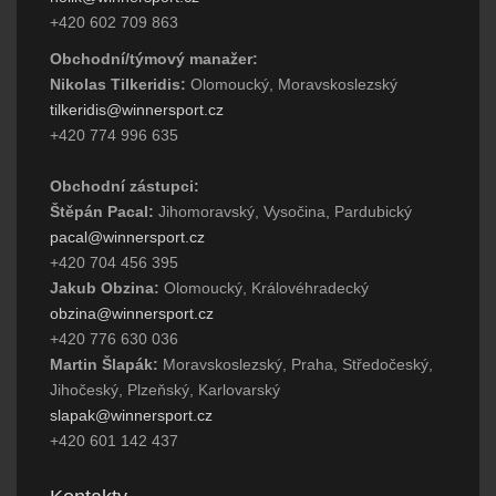
+420 602 709 863
Obchodní/týmový manažer:
Nikolas Tilkeridis:
Olomoucký, Moravskoslezský
tilkeridis@winnersport.cz
+420 774 996 635
Obchodní zástupci:
Štěpán Pacal:
Jihomoravský, Vysočina, Pardubický
pacal@winnersport.cz
+420 704 456 395
Jakub Obzina:
Olomoucký, Královéhradecký
obzina@winnersport.cz
+420 776 630 036
Martin Šlapák:
Moravskoslezský, Praha, Středočeský,
Jihočeský, Plzeňský, Karlovarský
slapak@winnersport.cz
+420 601 142 437