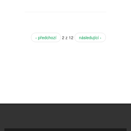
‹ předchozí
2 z 12
následující ›