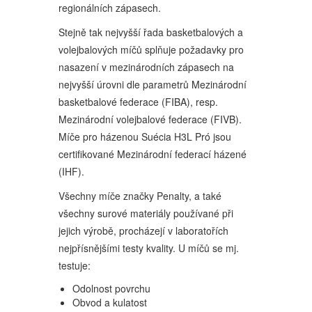
regionálních zápasech.
Stejně tak nejvyšší řada basketbalových a
volejbalových míčů splňuje požadavky pro
nasazení v mezinárodních zápasech na
nejvyšší úrovni dle parametrů Mezinárodní
basketbalové federace (FIBA), resp.
Mezinárodní volejbalové federace (FIVB).
Míče pro házenou Suécia H3L Pró jsou
certifikované Mezinárodní federací házené
(IHF).
Všechny míče značky Penalty, a také
všechny surové materiály používané při
jejich výrobě, procházejí v laboratořích
nejpřísnějšími testy kvality. U míčů se mj.
testuje:
Odolnost povrchu
Obvod a kulatost