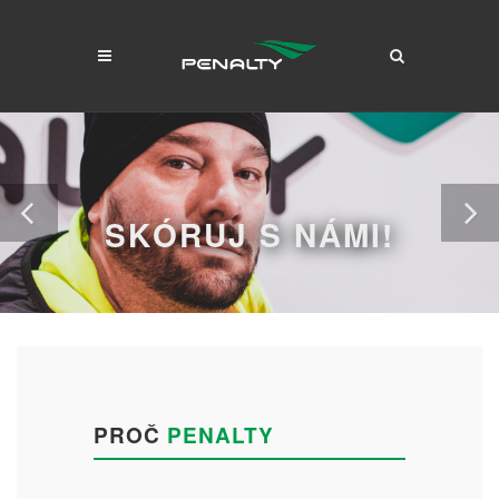
SKÓRUJ S NÁMI!
PROČ
PENALTY