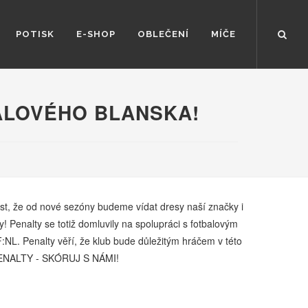
POTISK
E-SHOP
OBLEČENÍ
MÍČE
ALOVÉHO BLANSKA!
, že od nové sezóny budeme vídat dresy naší značky i
! Penalty se totiž domluvily na spolupráci s fotbalovým
F:NL. Penalty věří, že klub bude důležitým hráčem v této
 PENALTY - SKÓRUJ S NÁMI!