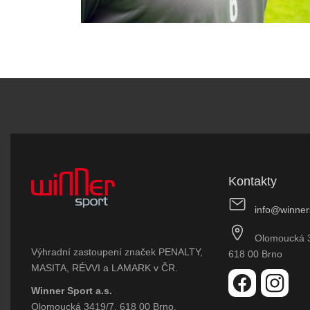
Kontakty
info@winner
Olomoucká 
Výhradní zastoupení značek PENALTY,
618 00 Brno
MASITA, RÉVVI a LAMARK v ČR.
Winner Sport a.s.
Olomoucká 3419/7, 618 00 Brno,