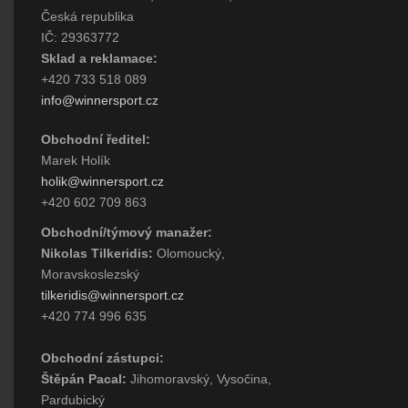
Česká republika
IČ: 29363772
Sklad a reklamace:
+420 733 518 089
info@winnersport.cz
Obchodní ředitel:
Marek Holík
holik@winnersport.cz
+420 602 709 863
Obchodní/týmový manažer:
Nikolas Tilkeridis:
Olomoucký,
Moravskoslezský
tilkeridis@winnersport.cz
+420 774 996 635
Obchodní zástupci:
Štěpán Pacal:
Jihomoravský, Vysočina,
Pardubický