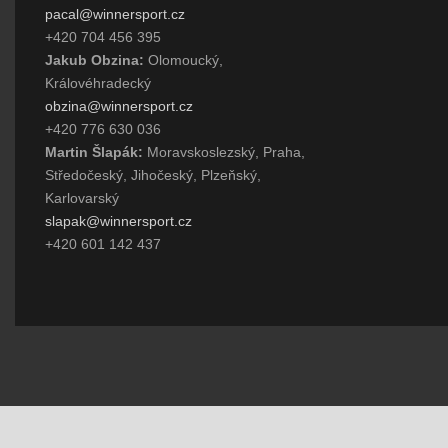
pacal@winnersport.cz
+420 704 456 395
Jakub Obzina:
Olomoucký,
Královéhradecký
obzina@winnersport.cz
+420 776 630 036
Martin Šlapák:
Moravskoslezský, Praha,
Středočeský, Jihočeský, Plzeňský,
Karlovarský
slapak@winnersport.cz
+420 601 142 437