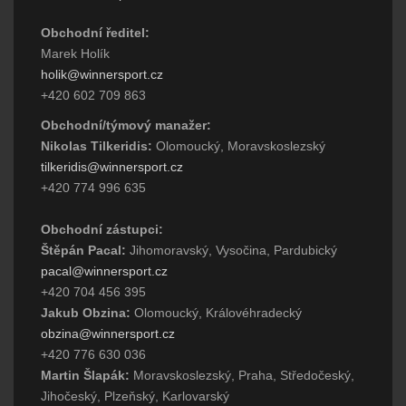
Obchodní ředitel:
Marek Holík
holik@winnersport.cz
+420 602 709 863
Obchodní/týmový manažer:
Nikolas Tilkeridis:
Olomoucký, Moravskoslezský
tilkeridis@winnersport.cz
+420 774 996 635
Obchodní zástupci:
Štěpán Pacal:
Jihomoravský, Vysočina, Pardubický
pacal@winnersport.cz
+420 704 456 395
Jakub Obzina:
Olomoucký, Královéhradecký
obzina@winnersport.cz
+420 776 630 036
Martin Šlapák:
Moravskoslezský, Praha, Středočeský,
Jihočeský, Plzeňský, Karlovarský