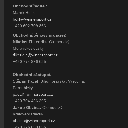
Obchodní ředitel:
Marek Holík
holik@winnersport.cz
+420 602 709 863
Obchodní/týmový manažer:
Nikolas Tilkeridis:
Olomoucký,
Moravskoslezský
tilkeridis@winnersport.cz
+420 774 996 635
Obchodní zástupci:
Štěpán Pacal:
Jihomoravský, Vysočina,
Pardubický
pacal@winnersport.cz
+420 704 456 395
Jakub Obzina:
Olomoucký,
Královéhradecký
obzina@winnersport.cz
+420 776 630 036