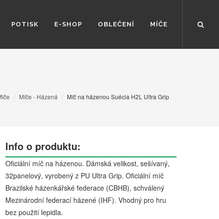
POTISK
E-SHOP
OBLEČENÍ
MÍČE
Míče
Míče - Házená
Míč na házenou Suécia H2L Ultra Grip
Info o produktu:
Oficiální míč na házenou. Dámská velikost, sešívaný,
32panelový, vyrobený z PU Ultra Grip. Oficiální míč
Brazilské házenkářské federace (CBHB), schválený
Mezinárodní federací házené (IHF). Vhodný pro hru
bez použití lepidla.