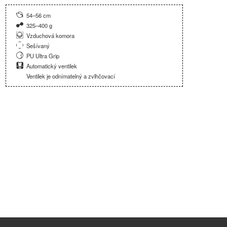
54–56 cm
325–400 g
Vzduchová komora
Sešívaný
PU Ultra Grip
Automatický ventilek
Ventilek je odnímatelný a zvlhčovací