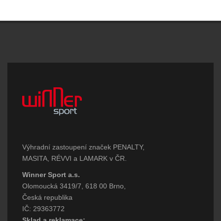
Výhradní zastoupení značek PENALTY,
MASITA, RÉVVI a LAMARK v ČR.
Winner Sport a.s.
Olomoucká 3419/7, 618 00 Brno,
Česká republika
IČ: 29363772
Sklad a reklamace: