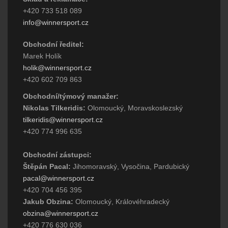
+420 733 518 089
info@winnersport.cz
Obchodní ředitel:
Marek Holík
holik@winnersport.cz
+420 602 709 863
Obchodní/týmový manažer:
Nikolas Tilkeridis:
Olomoucký, Moravskoslezský
tilkeridis@winnersport.cz
+420 774 996 635
Obchodní zástupci:
Štěpán Pacal:
Jihomoravský, Vysočina, Pardubický
pacal@winnersport.cz
+420 704 456 395
Jakub Obzina:
Olomoucký, Královéhradecký
obzina@winnersport.cz
+420 776 630 036