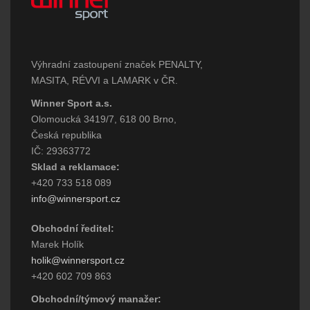
Výhradní zastoupení značek PENALTY,
MASITA, RÉVVI a LAMARK v ČR.
Winner Sport a.s.
Olomoucká 3419/7, 618 00 Brno,
Česká republika
IČ: 29363772
Sklad a reklamace:
+420 733 518 089
info@winnersport.cz
Obchodní ředitel:
Marek Holík
holik@winnersport.cz
+420 602 709 863
Obchodní/týmový manažer: