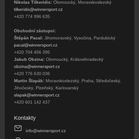
Nikolas Tilkeridis:
Olomoucký, Moravskoslezský
tilkeridis@winnersport.cz
+420 774 996 635
Obchodní zástupci:
Štěpán Pacal:
Jihomoravský, Vysočina, Pardubický
pacal@winnersport.cz
+420 704 456 395
Jakub Obzina:
Olomoucký, Královéhradecký
obzina@winnersport.cz
+420 776 630 036
Martin Šlapák:
Moravskoslezský, Praha, Středočeský,
Jihočeský, Plzeňský, Karlovarský
slapak@winnersport.cz
+420 601 142 437
Kontakty
info@winnersport.cz