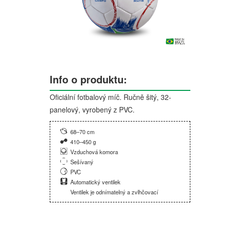
Info o produktu:
Oficiální fotbalový míč. Ručně šitý, 32-
panelový, vyrobený z PVC.
68–70 cm
410–450 g
Vzduchová komora
Sešívaný
PVC
Automatický ventilek
Ventilek je odnímatelný a zvlhčovací