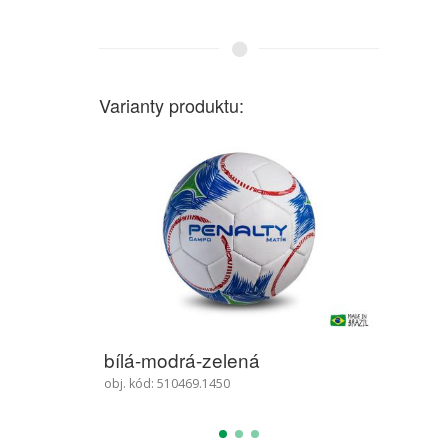
Varianty produktu:
drá-zelená
bílá-oranžová-modrá
10469.1450
obj. kód: 510469.1960