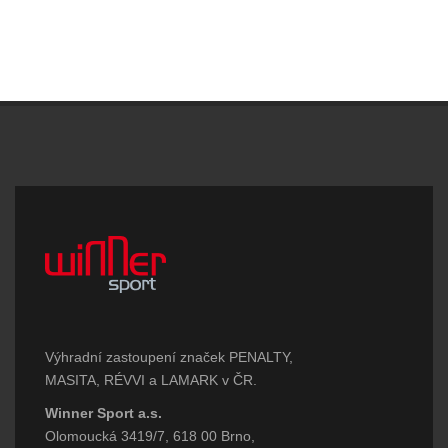
Výhradní zastoupení značek PENALTY,
MASITA, RÉVVI a LAMARK v ČR.
Winner Sport a.s.
Olomoucká 3419/7, 618 00 Brno,