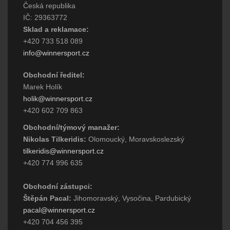
Česká republika
IČ: 29363772
Sklad a reklamace:
+420 733 518 089
info@winnersport.cz
Obchodní ředitel:
Marek Holík
holik@winnersport.cz
+420 602 709 863
Obchodní/týmový manažer:
Nikolas Tilkeridis:
Olomoucký, Moravskoslezský
tilkeridis@winnersport.cz
+420 774 996 635
Obchodní zástupci:
Štěpán Pacal:
Jihomoravský, Vysočina, Pardubický
pacal@winnersport.cz
+420 704 456 395