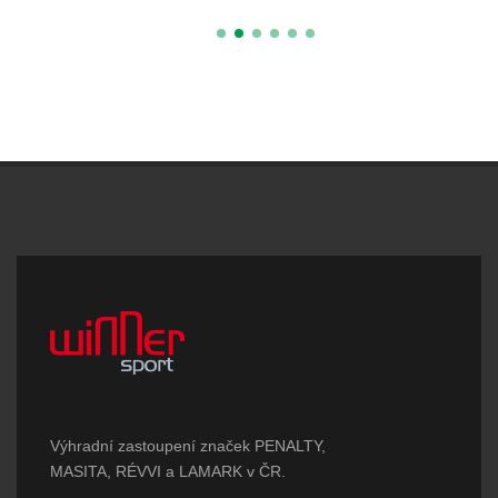
Výhradní zastoupení značek PENALTY,
MASITA, RÉVVI a LAMARK v ČR.