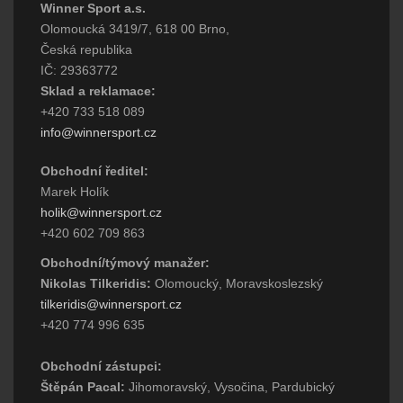
Winner Sport a.s.
Olomoucká 3419/7, 618 00 Brno,
Česká republika
IČ: 29363772
Sklad a reklamace:
+420 733 518 089
info@winnersport.cz
Obchodní ředitel:
Marek Holík
holik@winnersport.cz
+420 602 709 863
Obchodní/týmový manažer:
Nikolas Tilkeridis:
Olomoucký, Moravskoslezský
tilkeridis@winnersport.cz
+420 774 996 635
Obchodní zástupci:
Štěpán Pacal:
Jihomoravský, Vysočina, Pardubický