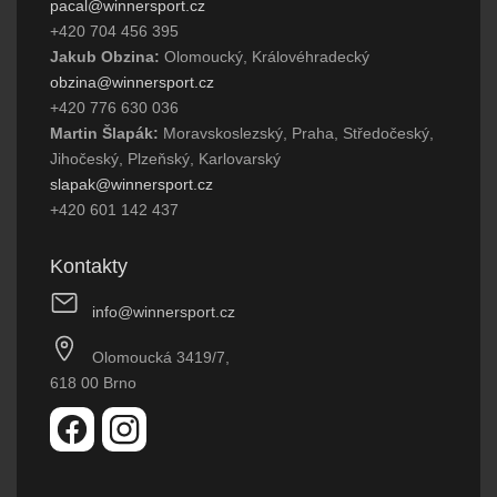
pacal@winnersport.cz
+420 704 456 395
Jakub Obzina:
Olomoucký, Královéhradecký
obzina@winnersport.cz
+420 776 630 036
Martin Šlapák:
Moravskoslezský, Praha, Středočeský,
Jihočeský, Plzeňský, Karlovarský
slapak@winnersport.cz
+420 601 142 437
Kontakty
info@winnersport.cz
Olomoucká 3419/7,
618 00 Brno