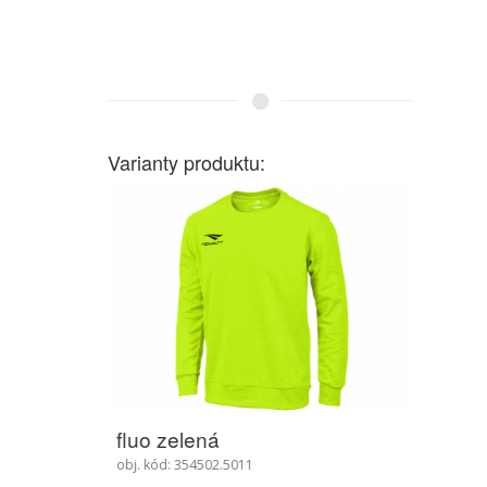
Varianty produktu:
fluo zelená
šedá
obj. kód: 354502.5011
obj. kó