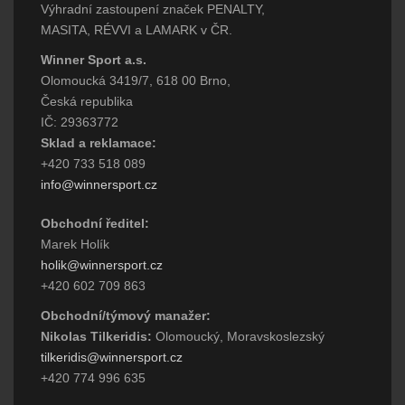
Výhradní zastoupení značek PENALTY,
MASITA, RÉVVI a LAMARK v ČR.
Winner Sport a.s.
Olomoucká 3419/7, 618 00 Brno,
Česká republika
IČ: 29363772
Sklad a reklamace:
+420 733 518 089
info@winnersport.cz
Obchodní ředitel:
Marek Holík
holik@winnersport.cz
+420 602 709 863
Obchodní/týmový manažer:
Nikolas Tilkeridis:
Olomoucký, Moravskoslezský
tilkeridis@winnersport.cz
+420 774 996 635