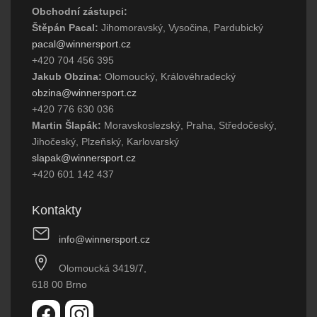
Obchodní zástupci:
Štěpán Pacal:
Jihomoravský, Vysočina, Pardubický
pacal@winnersport.cz
+420 704 456 395
Jakub Obzina:
Olomoucký, Královéhradecký
obzina@winnersport.cz
+420 776 630 036
Martin Šlapák:
Moravskoslezský, Praha, Středočeský,
Jihočeský, Plzeňský, Karlovarský
slapak@winnersport.cz
+420 601 142 437
Kontakty
info@winnersport.cz
Olomoucká 3419/7,
618 00 Brno