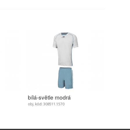
bílá-červená
bílá-t
obj. kód: 308511.1600
obj. kód: 