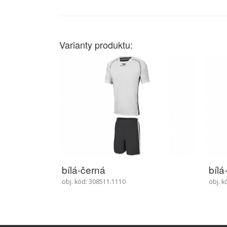
Varianty produktu:
bílá-royal
bílá
obj. kód: 308511.1410
obj. k