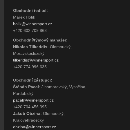
Obchodní ředitel:
Marek Holík
holik@winnersport.cz
+420 602 709 863
Obchodní/týmový manažer:
Nikolas Tilkeridis:
Olomoucký,
Moravskoslezský
tilkeridis@winnersport.cz
+420 774 996 635
Obchodní zástupci:
Štěpán Pacal:
Jihomoravský, Vysočina,
Pardubický
pacal@winnersport.cz
+420 704 456 395
Jakub Obzina:
Olomoucký,
Královéhradecký
obzina@winnersport.cz