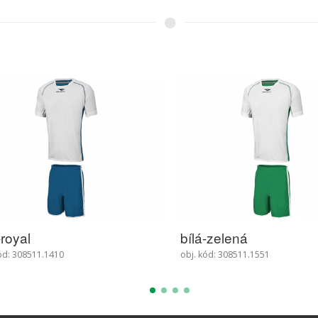
-zelená
bílá-světle modrá
ód: 308511.1551
obj. kód: 308511.1570