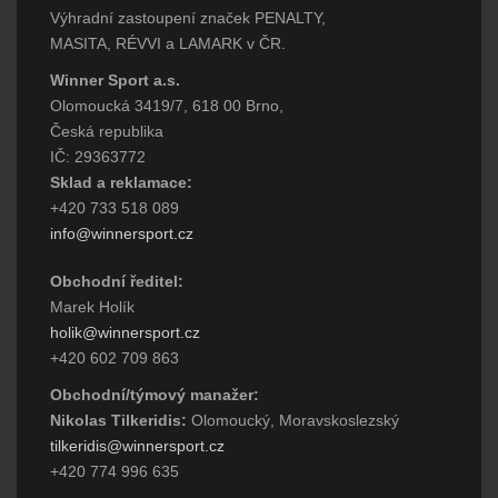
Výhradní zastoupení značek PENALTY,
MASITA, RÉVVI a LAMARK v ČR.
Winner Sport a.s.
Olomoucká 3419/7, 618 00 Brno,
Česká republika
IČ: 29363772
Sklad a reklamace:
+420 733 518 089
info@winnersport.cz
Obchodní ředitel:
Marek Holík
holik@winnersport.cz
+420 602 709 863
Obchodní/týmový manažer:
Nikolas Tilkeridis:
Olomoucký, Moravskoslezský
tilkeridis@winnersport.cz
+420 774 996 635