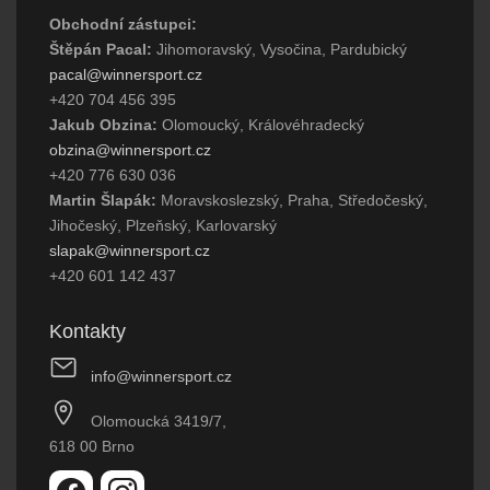
Obchodní zástupci:
Štěpán Pacal:
Jihomoravský, Vysočina, Pardubický
pacal@winnersport.cz
+420 704 456 395
Jakub Obzina:
Olomoucký, Královéhradecký
obzina@winnersport.cz
+420 776 630 036
Martin Šlapák:
Moravskoslezský, Praha, Středočeský,
Jihočeský, Plzeňský, Karlovarský
slapak@winnersport.cz
+420 601 142 437
Kontakty
info@winnersport.cz
Olomoucká 3419/7,
618 00 Brno