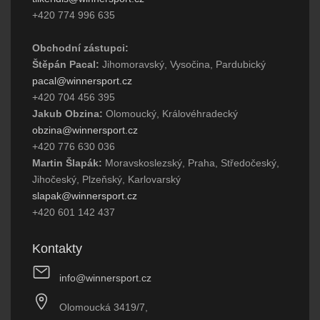
+420 774 996 635
Obchodní zástupci:
Štěpán Pacal:
Jihomoravský, Vysočina, Pardubický
pacal@winnersport.cz
+420 704 456 395
Jakub Obzina:
Olomoucký, Královéhradecký
obzina@winnersport.cz
+420 776 630 036
Martin Šlapák:
Moravskoslezský, Praha, Středočeský,
Jihočeský, Plzeňský, Karlovarský
slapak@winnersport.cz
+420 601 142 437
Kontakty
info@winnersport.cz
Olomoucká 3419/7,