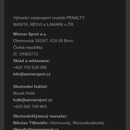
Výhradní zastoupení značek PENALTY,
MASITA, RÉVVI a LAMARK v ČR.
Winner Sport a.s.
Olomoucká 3419/7, 618 00 Brno,
Česká republika
IČ: 29363772
Sklad a reklamace:
+420 733 518 089
info@winnersport.cz
Obchodní ředitel:
Marek Holík
holik@winnersport.cz
+420 602 709 863
Obchodní/týmový manažer:
Nikolas Tilkeridis:
Olomoucký, Moravskoslezský
tilkeridis@winnersport.cz