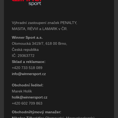
Výhradní zastoupení značek PENALTY,
MASITA, RÉVVI a LAMARK v ČR.
Winner Sport a.s.
Olomoucká 3419/7, 618 00 Brno,
Česká republika
IČ: 29363772
Sklad a reklamace:
+420 733 518 089
info@winnersport.cz
Obchodní ředitel:
Marek Holík
holik@winnersport.cz
+420 602 709 863
Obchodní/týmový manažer: