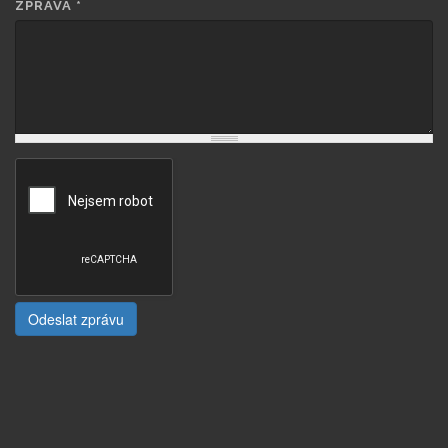
ZPRÁVA
*
Odeslat zprávu