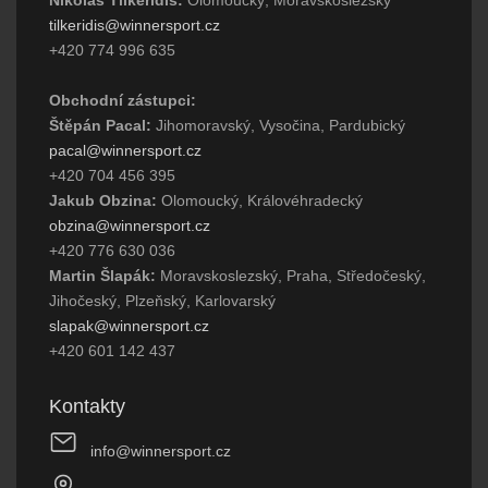
Nikolas Tilkeridis:
Olomoucký, Moravskoslezský
tilkeridis@winnersport.cz
+420 774 996 635
Obchodní zástupci:
Štěpán Pacal:
Jihomoravský, Vysočina, Pardubický
pacal@winnersport.cz
+420 704 456 395
Jakub Obzina:
Olomoucký, Královéhradecký
obzina@winnersport.cz
+420 776 630 036
Martin Šlapák:
Moravskoslezský, Praha, Středočeský,
Jihočeský, Plzeňský, Karlovarský
slapak@winnersport.cz
+420 601 142 437
Kontakty
info@winnersport.cz