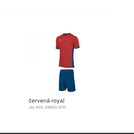
zelená-žlutá
zelená
obj. kód: 308602.5040
obj. kód: 