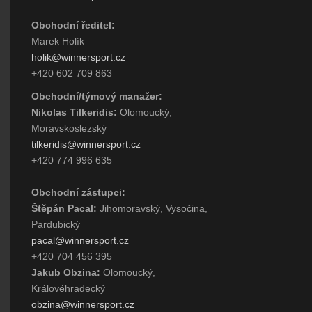
Obchodní ředitel:
Marek Holík
holik@winnersport.cz
+420 602 709 863
Obchodní/týmový manažer:
Nikolas Tilkeridis:
Olomoucký,
Moravskoslezský
tilkeridis@winnersport.cz
+420 774 996 635
Obchodní zástupci:
Štěpán Pacal:
Jihomoravský, Vysočina,
Pardubický
pacal@winnersport.cz
+420 704 456 395
Jakub Obzina:
Olomoucký,
Královéhradecký
obzina@winnersport.cz