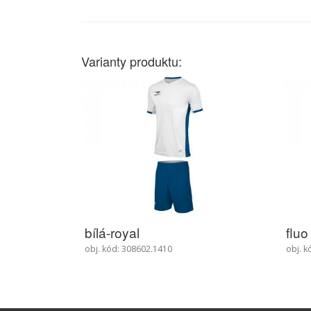
Varianty produktu:
fluo oranžová-tmavě šedá
červ
obj. kód: 308602.3609
obj. k