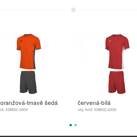
ená-bílá
červená-royal
ód: 308602.4300
obj. kód: 308602.4701