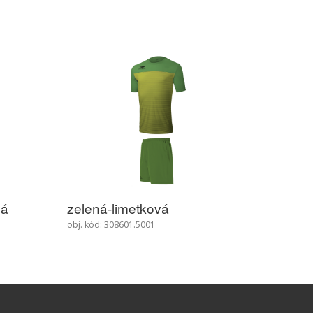
royal-žlutá
espace
obj. kód: 308601.6111
obj. kód: 