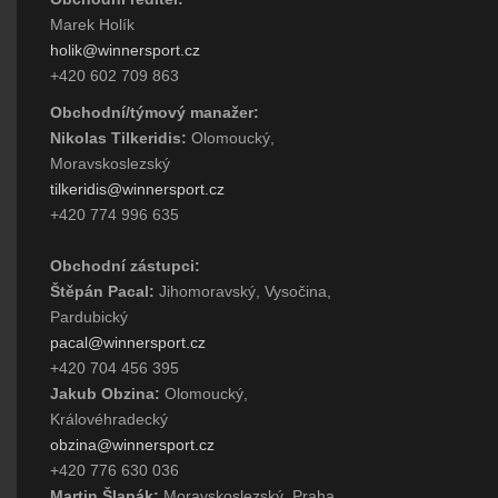
Marek Holík
holik@winnersport.cz
+420 602 709 863
Obchodní/týmový manažer:
Nikolas Tilkeridis:
Olomoucký,
Moravskoslezský
tilkeridis@winnersport.cz
+420 774 996 635
Obchodní zástupci:
Štěpán Pacal:
Jihomoravský, Vysočina,
Pardubický
pacal@winnersport.cz
+420 704 456 395
Jakub Obzina:
Olomoucký,
Královéhradecký
obzina@winnersport.cz
+420 776 630 036
Martin Šlapák:
Moravskoslezský, Praha,