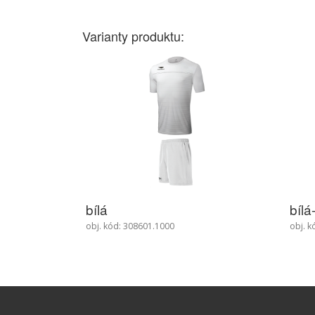
Varianty produktu:
bílá-černá
tma
obj. kód: 308601.1110
obj. k