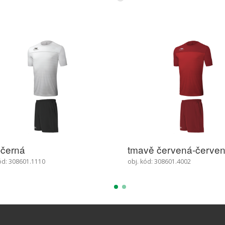
vě červená-červená
zelená-limetková
ód: 308601.4002
obj. kód: 308601.5001