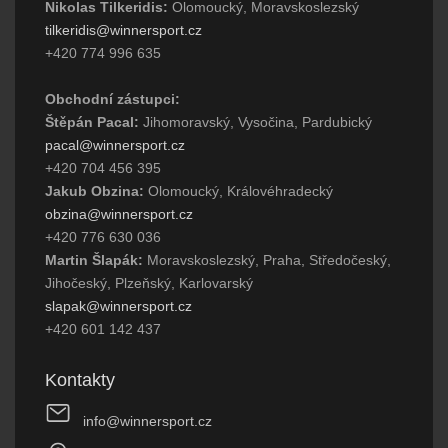
Nikolas Tilkeridis:
Olomoucký, Moravskoslezský
tilkeridis@winnersport.cz
+420 774 996 635
Obchodní zástupci:
Štěpán Pacal:
Jihomoravský, Vysočina, Pardubický
pacal@winnersport.cz
+420 704 456 395
Jakub Obzina:
Olomoucký, Královéhradecký
obzina@winnersport.cz
+420 776 630 036
Martin Šlapák:
Moravskoslezský, Praha, Středočeský,
Jihočeský, Plzeňský, Karlovarský
slapak@winnersport.cz
+420 601 142 437
Kontakty
info@winnersport.cz