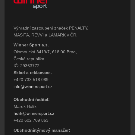
Výhradní zastoupení značek PENALTY,
MASITA, RÉVVI a LAMARK v ČR.
Winner Sport a.s.
Olomoucká 3419/7, 618 00 Brno,
Česká republika
IČ: 29363772
Sklad a reklamace:
+420 733 518 089
info@winnersport.cz
Obchodní ředitel:
Marek Holík
holik@winnersport.cz
+420 602 709 863
Obchodní/týmový manažer: