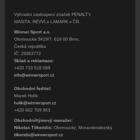
Výhradní zastoupení značek PENALTY,
MASITA, RÉVVI a LAMARK v ČR.
Winner Sport a.s.
Olomoucká 3419/7, 618 00 Brno,
Česká republika
IČ: 29363772
Sklad a reklamace:
+420 733 518 089
info@winnersport.cz
Obchodní ředitel:
Marek Holík
holik@winnersport.cz
+420 602 709 863
Obchodní/týmový manažer:
Nikolas Tilkeridis:
Olomoucký, Moravskoslezský
tilkeridis@winnersport.cz