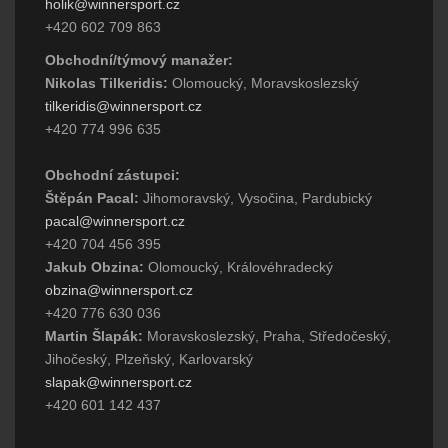
holik@winnersport.cz
+420 602 709 863
Obchodní/týmový manažer:
Nikolas Tilkeridis:
Olomoucký, Moravskoslezský
tilkeridis@winnersport.cz
+420 774 996 635
Obchodní zástupci:
Štěpán Pacal:
Jihomoravský, Vysočina, Pardubický
pacal@winnersport.cz
+420 704 456 395
Jakub Obzina:
Olomoucký, Královéhradecký
obzina@winnersport.cz
+420 776 630 036
Martin Šlapák:
Moravskoslezský, Praha, Středočeský,
Jihočeský, Plzeňský, Karlovarský
slapak@winnersport.cz
+420 601 142 437