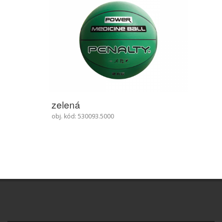
zelená
obj. kód: 530093.5000