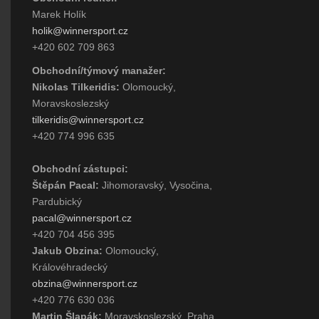
Marek Holík
holik@winnersport.cz
+420 602 709 863
Obchodní/týmový manažer:
Nikolas Tilkeridis:
Olomoucký,
Moravskoslezský
tilkeridis@winnersport.cz
+420 774 996 635
Obchodní zástupci:
Štěpán Pacal:
Jihomoravský, Vysočina,
Pardubický
pacal@winnersport.cz
+420 704 456 395
Jakub Obzina:
Olomoucký,
Královéhradecký
obzina@winnersport.cz
+420 776 630 036
Martin Šlapák:
Moravskoslezský, Praha,