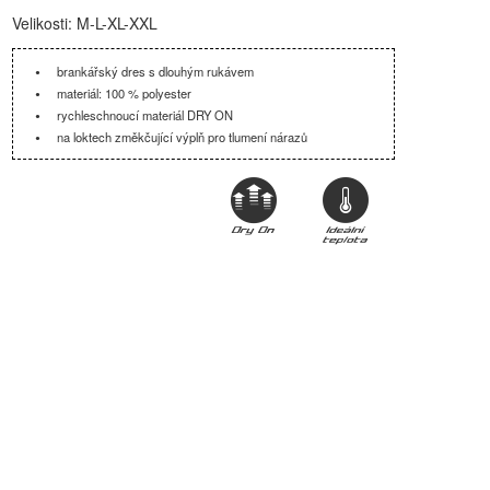
Velikosti: M-L-XL-XXL
brankářský dres s dlouhým rukávem
materiál: 100 % polyester
rychleschnoucí materiál DRY ON
na loktech změkčující výplň pro tlumení nárazů