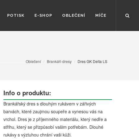
POTISK
E-SHOP
OBLEČENÍ
MÍČE
Oblečení
Brankáři-dresy
Dres GK Delta LS
Info o produktu:
Brankářský dres s dlouhým rukávem v zářivých
barvách, které zaujmou soupeře a vynesou vás na
vrchol. Dres je z příjemného materiálu, který nedře a
střihu, který se přizpůsobí vašim potřebám. Dlouhé
rukávy s výztuhou chrání vaši kůži.